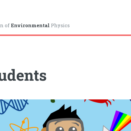
on of
Environmental
Physics
udents