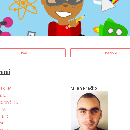
PHD
MSC/BC
mni
aki, M.
Milan Pračko
, D.
erová, H.
, M.
n, R.
M.
á, V.