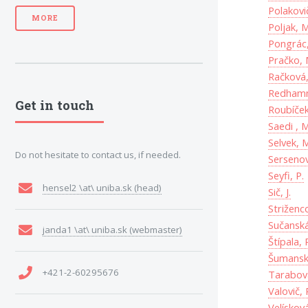
Polakovič
MORE
Poljak, M
Pongrác,
Pračko, 
Račková,
Redhamm
Get in touch
Roubíček,
Saedi , M
Selvek, 
Do not hesitate to contact us, if needed.
Sersenov
Seyfi, P.
hensel2 \at\ uniba.sk (head)
Sič, J.
Striženco
Sučanská
janda1 \at\ uniba.sk (webmaster)
Štípala, 
Šumansk
+421-2-60295676
Tarabová
Valovič, 
Velískov