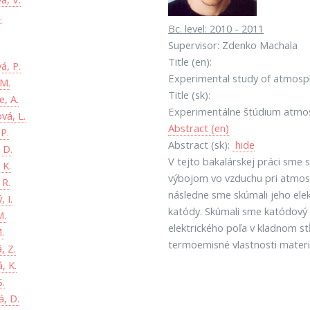
.
Bc. level: 2010 - 2011
Supervisor: Zdenko Machala
.
Title (en):
á, P.
Experimental study of atmosp
 M.
Title (sk):
, A.
Experimentálne štúdium atmos
vá, L.
Abstract (en)
 P.
Abstract (sk):
hide
 D.
V tejto bakalárskej práci sme s
 K.
výbojom vo vzduchu pri atmosfé
 R.
následne sme skúmali jeho elek
, I.
katódy. Skúmali sme katódový 
M.
elektrického poľa v kladnom st
.
termoemisné vlastnosti materi
, Z.
, K.
S.
, D.