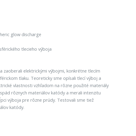
heric glow discharge
férického tlecieho výboja
a zaoberali elektrickými výbojmi, konkrétne tlecím
rickom tlaku. Teoreticky sme opísali tlecí výboj a
trické vlastnosti vzhľadom na rôzne použité materiály
spád rôznych materiálov katódy a merali intenzitu
ĺpci výboja pre rôzne prúdy. Testovali sme tiež
álov katódy.