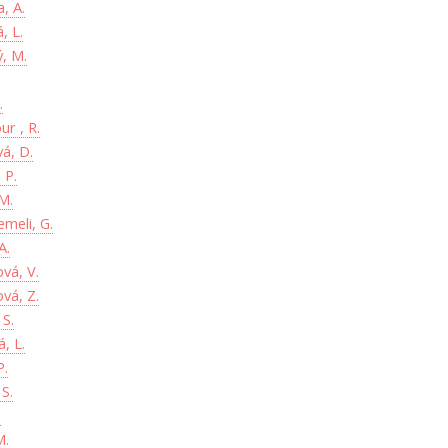
, A.
, L.
ý, M.
.
r , R.
vá, D.
 P.
M.
emeli, G.
A.
ová, V.
ová, Z.
S.
, L.
P.
 S.
.
M.