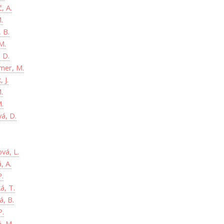
, A.
.
 B.
M.
 D.
er, M.
 J.
.
M.
á, D.
vá, L.
, A.
P.
á, T.
, B.
P.
á, M.