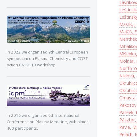
Lavrikova
Leštinská
Leštinsk
Maslík, J.
Maťáš, E
Menthéou
Miháliko
In 2022 we organised 9th Central European
Mišenko,
symposium on Plasma Chemistry and COST
Molnár, 
Action CA19110 workshop.
Ndiffo Y
Niklová, 
Okruhlic
Okruhlic
Omasta, 
Pakosová
Pareek, 
In 2016 we organised 6th International
Pásztor,
Conference on Plasma Medicine, with almost
Pavle, M
400 participants.
Pelach, 