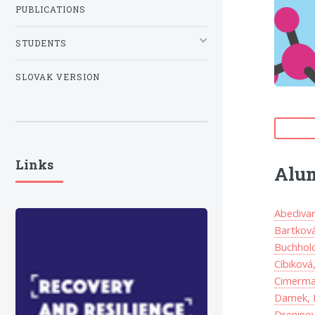
PUBLICATIONS
STUDENTS
SLOVAK VERSION
Links
Alu
Abedivar
Bartková
Buchholc
Cíbiková
Cimerma
Damek, 
Dreninov