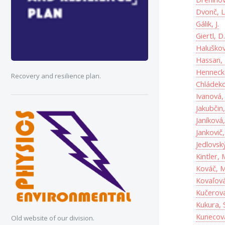
Dvonč, L
Gálik, J.
Giertl, D
Haluškov
Hassan,
Hennecke
Recovery and resilience plan.
Chládeko
Ivanová,
Jakubčin,
Janíková,
Jankovič,
Jedlovský
Kintler, 
Kováč, M
Kovaľová
Kučerová
Kukura, 
Kunecová
Old website of our division.