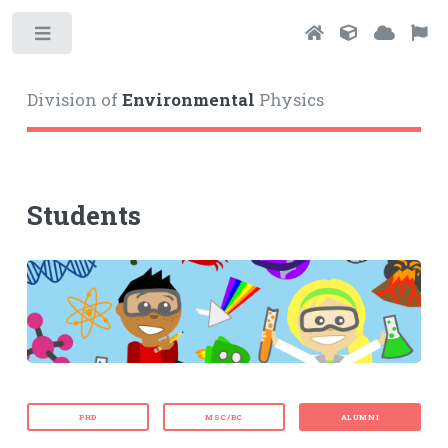
Toggle
Division of
Environmental
Physics
Students
PHD
MSC/BC
ALUMNI