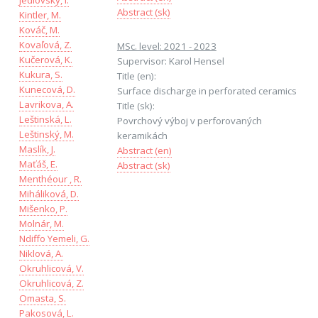
Jedlovský, I.
Abstract (sk)
Kintler, M.
Kováč, M.
Kovaľová, Z.
MSc. level: 2021 - 2023
Kučerová, K.
Supervisor: Karol Hensel
Kukura, S.
Title (en):
Kunecová, D.
Surface discharge in perforated ceramics
Lavrikova, A.
Title (sk):
Leštinská, L.
Povrchový výboj v perforovaných
Leštinský, M.
keramikách
Maslík, J.
Abstract (en)
Maťáš, E.
Abstract (sk)
Menthéour , R.
Miháliková, D.
Mišenko, P.
Molnár, M.
Ndiffo Yemeli, G.
Niklová, A.
Okruhlicová, V.
Okruhlicová, Z.
Omasta, S.
Pakosová, L.