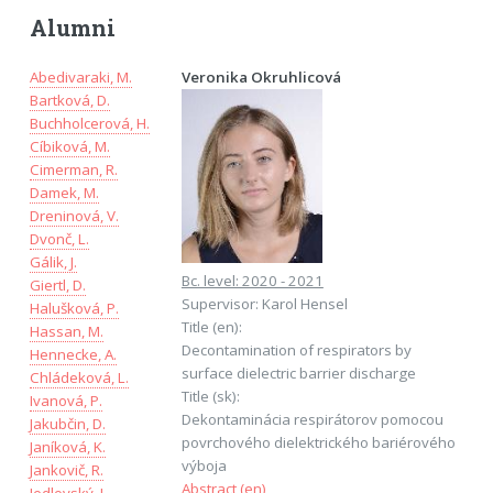
Alumni
Abedivaraki, M.
Veronika Okruhlicová
Bartková, D.
Buchholcerová, H.
Cíbiková, M.
Cimerman, R.
Damek, M.
Dreninová, V.
Dvonč, L.
Gálik, J.
Bc. level: 2020 - 2021
Giertl, D.
Supervisor: Karol Hensel
Halušková, P.
Title (en):
Hassan, M.
Decontamination of respirators by
Hennecke, A.
surface dielectric barrier discharge
Chládeková, L.
Title (sk):
Ivanová, P.
Dekontaminácia respirátorov pomocou
Jakubčin, D.
povrchového dielektrického bariérového
Janíková, K.
výboja
Jankovič, R.
Abstract (en)