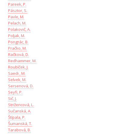
Pareek, P.
Pásztor, S.
Pavle, M.
Pelach, M.
Polakovič, A.
Poljak, M.
Pongrác, B.
Pračko, M.
Račková, D.
Redhammer, M.
Roubíček, J.
Saedi , M.
Selvek, M.
Sersenová, D.
Seyfi, P.
Sič, J.
Strižencová, L.
Sučanská, A.
Štípala, P.
Šumanská, T.
Tarabová, B.