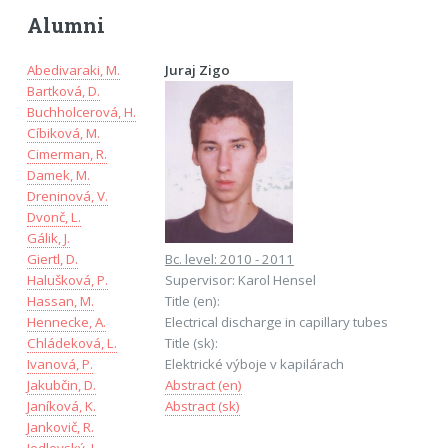
Alumni
Abedivaraki, M.
Juraj Zigo
Bartková, D.
Buchholcerová, H.
Cíbiková, M.
Cimerman, R.
Damek, M.
Dreninová, V.
Dvonč, L.
Gálik, J.
Giertl, D.
Bc. level: 2010 - 2011
Halušková, P.
Supervisor: Karol Hensel
Hassan, M.
Title (en):
Hennecke, A.
Electrical discharge in capillary tubes
Chládeková, L.
Title (sk):
Ivanová, P.
Elektrické výboje v kapilárach
Jakubčin, D.
Abstract (en)
Janíková, K.
Abstract (sk)
Jankovič, R.