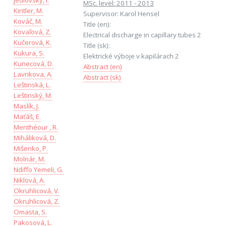
Jedlovský, I.
MSc. level: 2011 - 2013
Kintler, M.
Supervisor: Karol Hensel
Kováč, M.
Title (en):
Kovaľová, Z.
Electrical discharge in capillary tubes 2
Kučerová, K.
Title (sk):
Kukura, S.
Elektrické výboje v kapilárach 2
Kunecová, D.
Abstract (en)
Lavrikova, A.
Abstract (sk)
Leštinská, L.
Leštinský, M.
Maslík, J.
Maťáš, E.
Menthéour , R.
Miháliková, D.
Mišenko, P.
Molnár, M.
Ndiffo Yemeli, G.
Niklová, A.
Okruhlicová, V.
Okruhlicová, Z.
Omasta, S.
Pakosová, L.