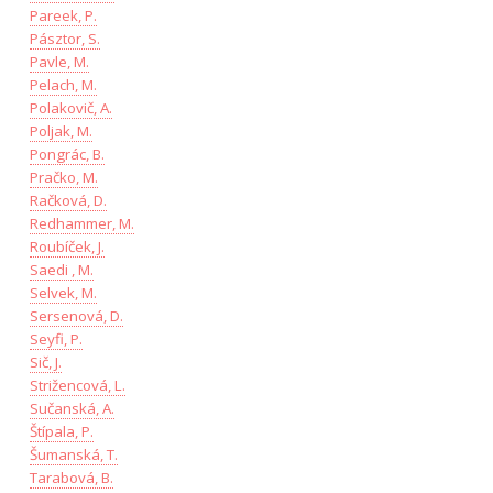
Pareek, P.
Pásztor, S.
Pavle, M.
Pelach, M.
Polakovič, A.
Poljak, M.
Pongrác, B.
Pračko, M.
Račková, D.
Redhammer, M.
Roubíček, J.
Saedi , M.
Selvek, M.
Sersenová, D.
Seyfi, P.
Sič, J.
Strižencová, L.
Sučanská, A.
Štípala, P.
Šumanská, T.
Tarabová, B.