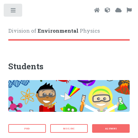
Toggle
Division of
Environmental
Physics
Students
PHD
MSC/BC
ALUMNI