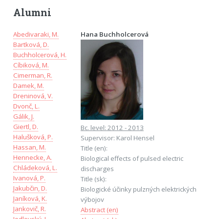
Alumni
Abedivaraki, M.
Hana Buchholcerová
Bartková, D.
Buchholcerová, H.
Cíbiková, M.
Cimerman, R.
Damek, M.
Dreninová, V.
Dvonč, L.
Gálik, J.
Giertl, D.
Bc. level: 2012 - 2013
Halušková, P.
Supervisor: Karol Hensel
Hassan, M.
Title (en):
Hennecke, A.
Biological effects of pulsed electric
Chládeková, L.
discharges
Ivanová, P.
Title (sk):
Jakubčin, D.
Biologické účinky pulzných elektrických
Janíková, K.
výbojov
Jankovič, R.
Abstract (en)