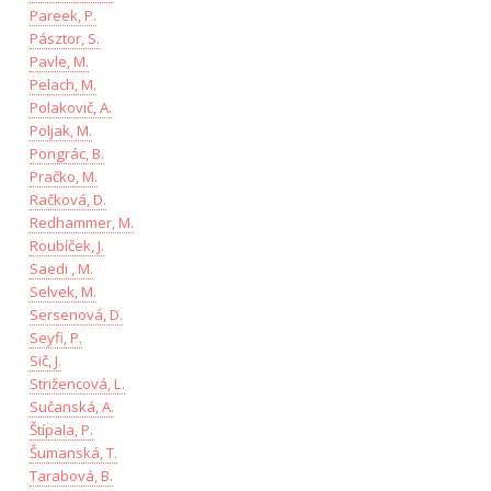
Pareek, P.
Pásztor, S.
Pavle, M.
Pelach, M.
Polakovič, A.
Poljak, M.
Pongrác, B.
Pračko, M.
Račková, D.
Redhammer, M.
Roubíček, J.
Saedi , M.
Selvek, M.
Sersenová, D.
Seyfi, P.
Sič, J.
Strižencová, L.
Sučanská, A.
Štípala, P.
Šumanská, T.
Tarabová, B.