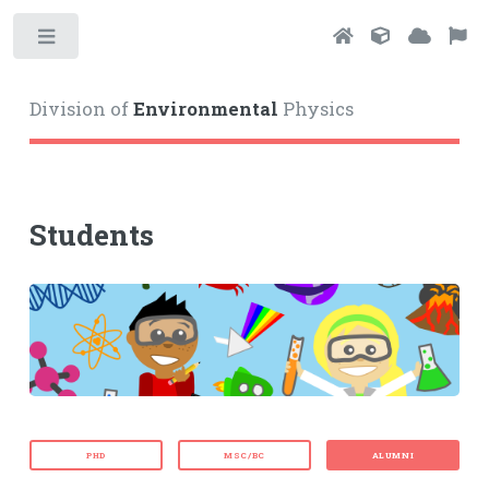
Toggle
Division of
Environmental
Physics
Students
PHD
MSC/BC
ALUMNI