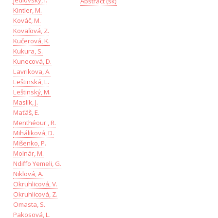
Jedlovský, I.
Abstract (sk)
Kintler, M.
Kováč, M.
Kovaľová, Z.
Kučerová, K.
Kukura, S.
Kunecová, D.
Lavrikova, A.
Leštinská, L.
Leštinský, M.
Maslík, J.
Maťáš, E.
Menthéour , R.
Miháliková, D.
Mišenko, P.
Molnár, M.
Ndiffo Yemeli, G.
Niklová, A.
Okruhlicová, V.
Okruhlicová, Z.
Omasta, S.
Pakosová, L.