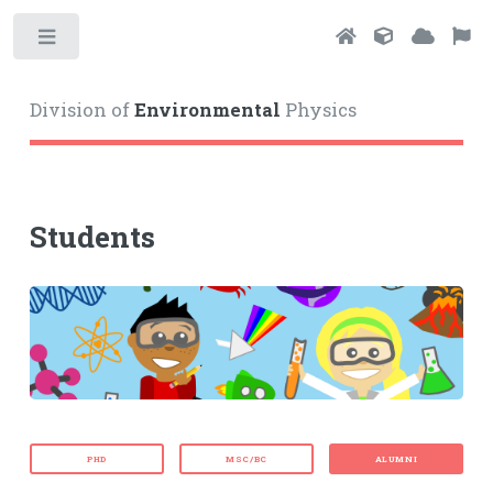
Toggle
Division of
Environmental
Physics
Students
PHD
MSC/BC
ALUMNI