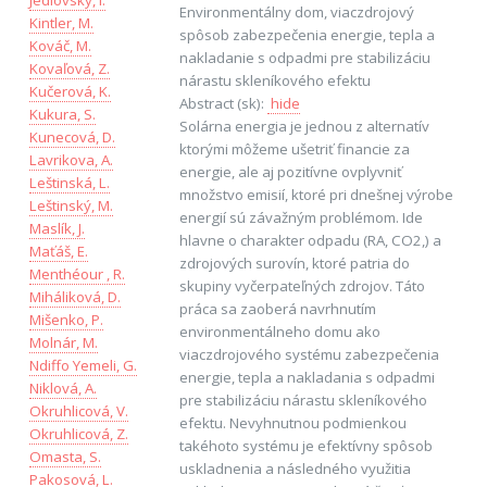
Jedlovský, I.
Environmentálny dom, viaczdrojový
Kintler, M.
spôsob zabezpečenia energie, tepla a
Kováč, M.
nakladanie s odpadmi pre stabilizáciu
Kovaľová, Z.
nárastu skleníkového efektu
Kučerová, K.
Abstract (sk):
hide
Kukura, S.
Solárna energia je jednou z alternatív
Kunecová, D.
ktorými môžeme ušetriť financie za
Lavrikova, A.
energie, ale aj pozitívne ovplyvniť
Leštinská, L.
množstvo emisií, ktoré pri dnešnej výrobe
Leštinský, M.
energií sú závažným problémom. Ide
Maslík, J.
hlavne o charakter odpadu (RA, CO2,) a
Maťáš, E.
zdrojových surovín, ktoré patria do
Menthéour , R.
skupiny vyčerpateľných zdrojov. Táto
Miháliková, D.
práca sa zaoberá navrhnutím
Mišenko, P.
environmentálneho domu ako
Molnár, M.
viaczdrojového systému zabezpečenia
Ndiffo Yemeli, G.
energie, tepla a nakladania s odpadmi
Niklová, A.
pre stabilizáciu nárastu skleníkového
Okruhlicová, V.
efektu. Nevyhnutnou podmienkou
Okruhlicová, Z.
takéhoto systému je efektívny spôsob
Omasta, S.
uskladnenia a následného využitia
Pakosová, L.