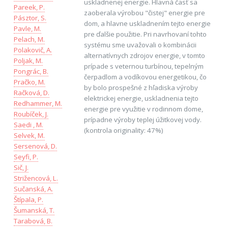
uskladnenej energie. Hlavná časť sa
Pareek, P.
zaoberala výrobou "čistej" energie pre
Pásztor, S.
dom, a hlavne uskladnením tejto energie
Pavle, M.
pre ďalšie použitie. Pri navrhovaní tohto
Pelach, M.
systému sme uvažovali o kombinácii
Polakovič, A.
alternatívnych zdrojov energie, v tomto
Poljak, M.
prípade s veternou turbínou, tepelným
Pongrác, B.
čerpadlom a vodíkovou energetikou, čo
Pračko, M.
by bolo prospešné z hľadiska výroby
Račková, D.
elektrickej energie, uskladnenia tejto
Redhammer, M.
energie pre využitie v rodinnom dome,
Roubíček, J.
prípadne výroby teplej úžitkovej vody.
Saedi , M.
(kontrola originality: 47%)
Selvek, M.
Sersenová, D.
Seyfi, P.
Sič, J.
Strižencová, L.
Sučanská, A.
Štípala, P.
Šumanská, T.
Tarabová, B.