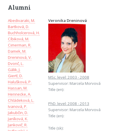
Alumni
Abedivaraki, M.
Veronika Dreninová
Bartková, D.
Buchholcerová, H.
Cíbiková, M.
Cimerman, R.
Damek, M.
Dreninová, V.
Dvonč, L.
Gálik, J.
Giertl, D.
MSc. level: 2003 - 2008
Halušková, P.
Supervisor: Marcela Morvová
Hassan, M.
Title (en):
Hennecke, A.
Chládeková, L.
PhD. level: 2008 - 2013
Ivanová, P.
Supervisor: Marcela Morvová
Jakubčin, D.
Title (en):
Janíková, K.
Jankovič, R.
Title (sk):