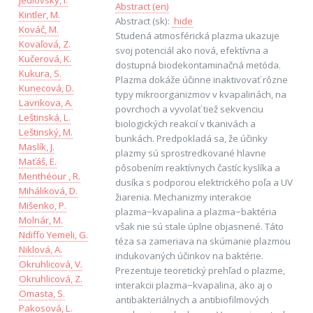
Jedlovský, I.
Abstract (en)
Kintler, M.
Abstract (sk):
hide
Kováč, M.
Studená atmosférická plazma ukazuje
Kovaľová, Z.
svoj potenciál ako nová, efektívna a
Kučerová, K.
dostupná biodekontaminačná metóda.
Kukura, S.
Plazma dokáže účinne inaktivovať rôzne
Kunecová, D.
typy mikroorganizmov v kvapalinách, na
Lavrikova, A.
povrchoch a vyvolať tiež sekvenciu
Leštinská, L.
biologických reakcií v tkanivách a
Leštinský, M.
bunkách. Predpokladá sa, že účinky
Maslík, J.
plazmy sú sprostredkované hlavne
Maťáš, E.
pôsobením reaktívnych častíc kyslíka a
Menthéour , R.
dusíka s podporou elektrického poľa a UV
Miháliková, D.
žiarenia. Mechanizmy interakcie
Mišenko, P.
plazma−kvapalina a plazma−baktéria
Molnár, M.
však nie sú stale úplne objasnené. Táto
Ndiffo Yemeli, G.
téza sa zameriava na skúmanie plazmou
Niklová, A.
indukovaných účinkov na baktérie.
Okruhlicová, V.
Prezentuje teoretický prehľad o plazme,
Okruhlicová, Z.
interakcii plazma−kvapalina, ako aj o
Omasta, S.
antibakteriálnych a antibiofilmových
Pakosová, L.