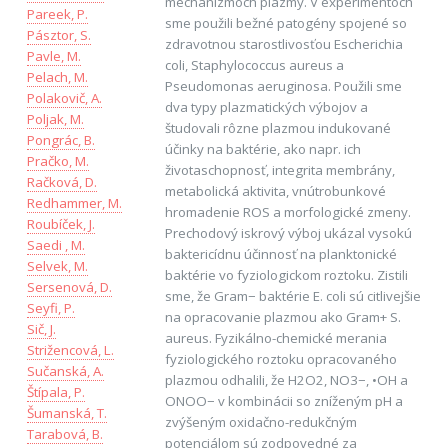
mechanizmoch plazmy. V experimentoch
Pareek, P.
sme použili bežné patogény spojené so
Pásztor, S.
zdravotnou starostlivosťou Escherichia
Pavle, M.
coli, Staphylococcus aureus a
Pelach, M.
Pseudomonas aeruginosa. Použili sme
Polakovič, A.
dva typy plazmatických výbojov a
Poljak, M.
študovali rôzne plazmou indukované
Pongrác, B.
účinky na baktérie, ako napr. ich
Pračko, M.
životaschopnosť, integrita membrány,
Račková, D.
metabolická aktivita, vnútrobunkové
Redhammer, M.
hromadenie ROS a morfologické zmeny.
Roubíček, J.
Prechodový iskrový výboj ukázal vysokú
Saedi , M.
baktericídnu účinnosť na planktonické
Selvek, M.
baktérie vo fyziologickom roztoku. Zistili
Sersenová, D.
sme, že Gram− baktérie E. coli sú citlivejšie
Seyfi, P.
na opracovanie plazmou ako Gram+ S.
Sič, J.
aureus. Fyzikálno-chemické merania
Strižencová, L.
fyziologického roztoku opracovaného
Sučanská, A.
plazmou odhalili, že H2O2, NO3−, •OH a
Štípala, P.
ONOO− v kombinácii so zníženým pH a
Šumanská, T.
zvýšeným oxidačno-redukčným
Tarabová, B.
potenciálom sú zodpovedné za