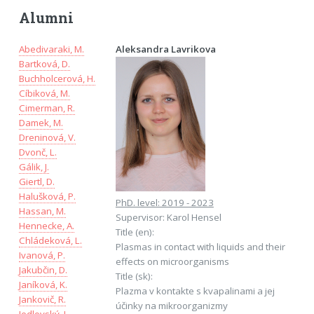
Alumni
Abedivaraki, M.
Aleksandra Lavrikova
Bartková, D.
Buchholcerová, H.
Cíbiková, M.
Cimerman, R.
Damek, M.
Dreninová, V.
Dvonč, L.
Gálik, J.
Giertl, D.
Halušková, P.
PhD. level: 2019 - 2023
Hassan, M.
Supervisor: Karol Hensel
Hennecke, A.
Title (en):
Chládeková, L.
Plasmas in contact with liquids and their
Ivanová, P.
effects on microorganisms
Jakubčin, D.
Title (sk):
Janíková, K.
Plazma v kontakte s kvapalinami a jej
Jankovič, R.
účinky na mikroorganizmy