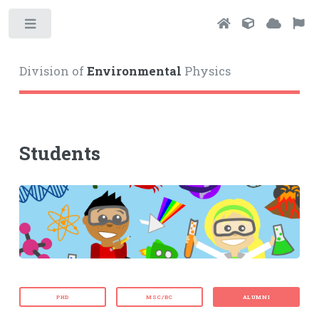
Toggle
Division of
Environmental
Physics
Students
PHD
MSC/BC
ALUMNI